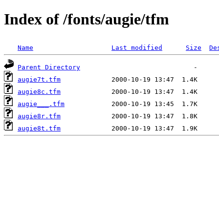
Index of /fonts/augie/tfm
Name
Last modified
Size
De
Parent Directory
augie7t.tfm
augie8c.tfm
augie___.tfm
augie8r.tfm
augie8t.tfm