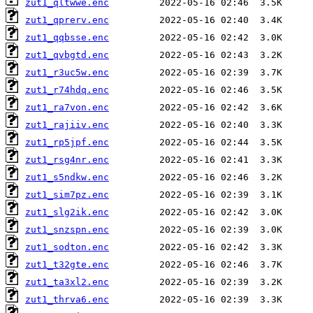
zut1_qltwwe.enc
zut1_qprerv.enc
zut1_qqbsse.enc
zut1_qvbgtd.enc
zut1_r3uc5w.enc
zut1_r74hdq.enc
zut1_ra7von.enc
zut1_rajiiv.enc
zut1_rp5jpf.enc
zut1_rsg4nr.enc
zut1_s5ndkw.enc
zut1_sim7pz.enc
zut1_slg2ik.enc
zut1_snzspn.enc
zut1_sodton.enc
zut1_t32gte.enc
zut1_ta3xl2.enc
zut1_thrva6.enc