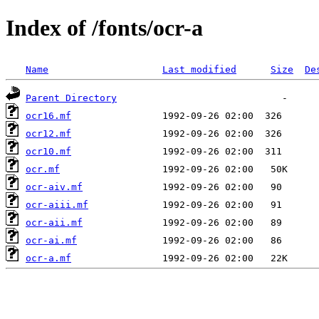
Index of /fonts/ocr-a
Name
Last modified
Size
De
Parent Directory
ocr16.mf
ocr12.mf
ocr10.mf
ocr.mf
ocr-aiv.mf
ocr-aiii.mf
ocr-aii.mf
ocr-ai.mf
ocr-a.mf