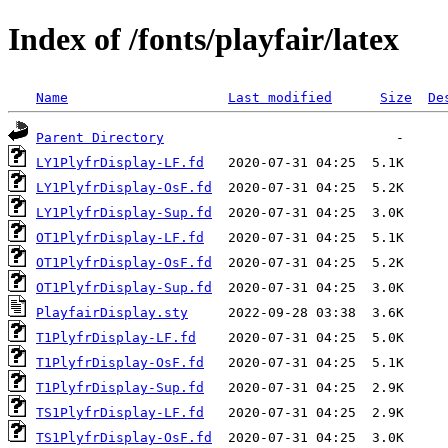
Index of /fonts/playfair/latex
Name
Last modified
Size
De
Parent Directory
LY1PlyfrDisplay-LF.fd
LY1PlyfrDisplay-OsF.fd
LY1PlyfrDisplay-Sup.fd
OT1PlyfrDisplay-LF.fd
OT1PlyfrDisplay-OsF.fd
OT1PlyfrDisplay-Sup.fd
PlayfairDisplay.sty
T1PlyfrDisplay-LF.fd
T1PlyfrDisplay-OsF.fd
T1PlyfrDisplay-Sup.fd
TS1PlyfrDisplay-LF.fd
TS1PlyfrDisplay-OsF.fd