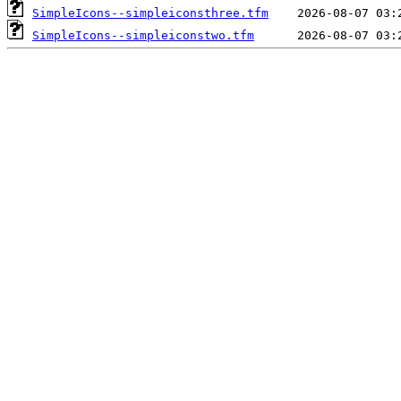
SimpleIcons--simpleiconsthree.tfm
SimpleIcons--simpleiconstwo.tfm