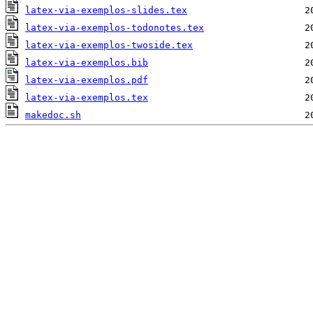
latex-via-exemplos-slides.tex
latex-via-exemplos-todonotes.tex
latex-via-exemplos-twoside.tex
latex-via-exemplos.bib
latex-via-exemplos.pdf
latex-via-exemplos.tex
makedoc.sh