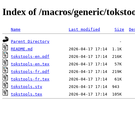
Index of /macros/generic/tokstoo
Name
Last modified
Size
De
Parent Directory
README.md
tokstools-en.pdf
tokstools-en.tex
tokstools-fr.pdf
tokstools-fr.tex
tokstools.sty
tokstools.tex