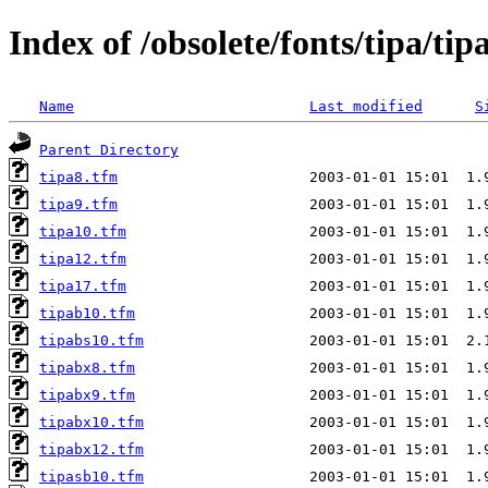
Index of /obsolete/fonts/tipa/tip
Name
Last modified
S
Parent Directory
tipa8.tfm
tipa9.tfm
tipa10.tfm
tipa12.tfm
tipa17.tfm
tipab10.tfm
tipabs10.tfm
tipabx8.tfm
tipabx9.tfm
tipabx10.tfm
tipabx12.tfm
tipasb10.tfm