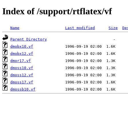
Index of /support/rtflatex/vf
Name
Last modified
Size
De
Parent Directory
dmobx10.vf
dmobx12.vf
dmor17.vf
dmoss10.vf
dmoss12.vf
dmoss17.vf
dmossb10.vf