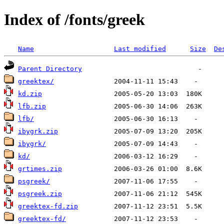
Index of /fonts/greek
Name
Last modified
Size
De
Parent Directory
greektex/
kd.zip
lfb.zip
lfb/
ibygrk.zip
ibygrk/
kd/
grtimes.zip
psgreek/
psgreek.zip
greektex-fd.zip
greektex-fd/