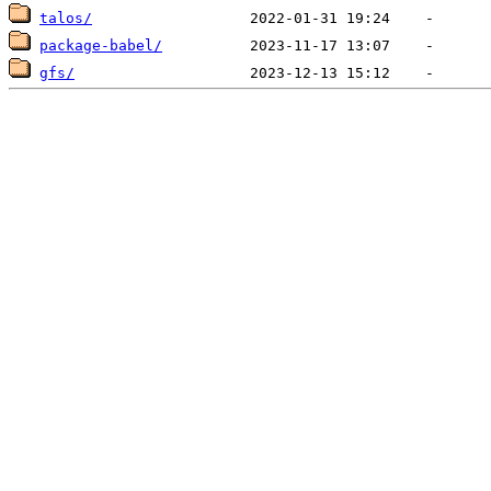
talos/
package-babel/
gfs/