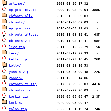
grtimes/
epigrafica.zip
cbfonts-all/
cbfonts/
epigrafica/
cbfonts-all.zip
cbfonts.zip
levy.zip
levy/
kelly.zip
kelly/
yannis.zip
yannis/
cbfonts-fd.zip
cbfonts-fd/
kerkis.zip
kerkis/
talos.zip